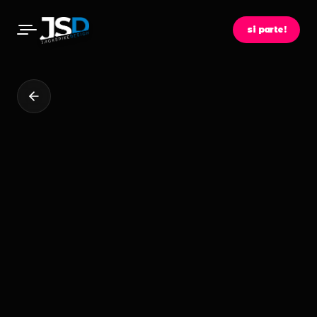
si parte!
metodo
01
percorsi
02
soluzioni
03
magazine
04
contatti
05
SEDE OPERATIVA
via delle Ginestre, 2
23874 Montevecchia (LC)
LAVORIAMO INSIEME
hello@jackspikedesign.com