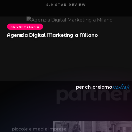
4.9 STAR REVIEW
ADVERTISING
Agenzia Digital Marketing a Milano
risultati
partner
per chi creiamo
piccole e medie imprese