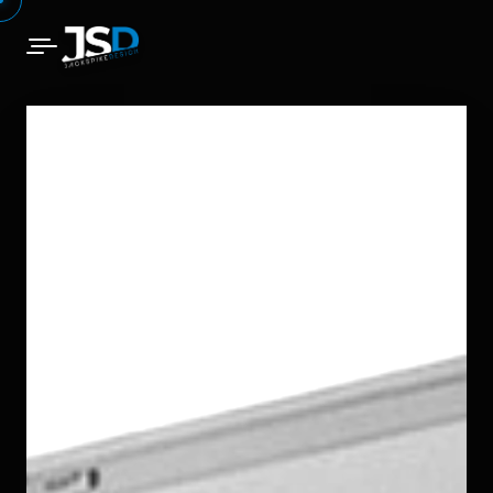
metodo
01
percorsi
02
soluzioni
03
magazine
04
contatti
05
SEDE OPERATIVA
via delle Ginestre, 2
23874 Montevecchia (LC)
LAVORIAMO INSIEME
hello@jackspikedesign.com